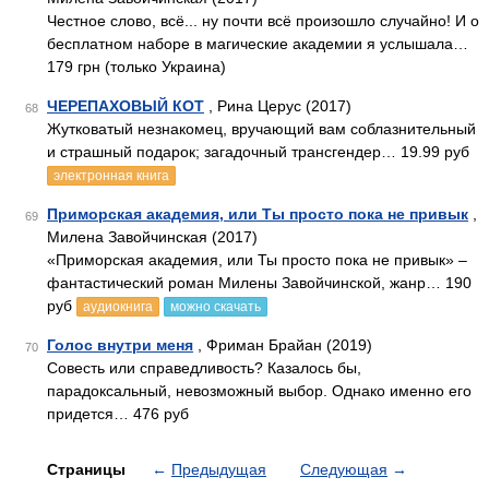
Честное слово, всё... ну почти всё произошло случайно! И о
бесплатном наборе в магические академии я услышала…
179 грн (только Украина)
ЧЕРЕПАХОВЫЙ КОТ
, Рина Церус (2017)
68
Жутковатый незнакомец, вручающий вам соблазнительный
и страшный подарок; загадочный трансгендер… 19.99 руб
электронная книга
Приморская академия, или Ты просто пока не привык
,
69
Милена Завойчинская (2017)
«Приморская академия, или Ты просто пока не привык» –
фантастический роман Милены Завойчинской, жанр… 190
руб
аудиокнига
можно скачать
Голос внутри меня
, Фриман Брайан (2019)
70
Совесть или справедливость? Казалось бы,
парадоксальный, невозможный выбор. Однако именно его
придется… 476 руб
Страницы
←
Предыдущая
Следующая
→