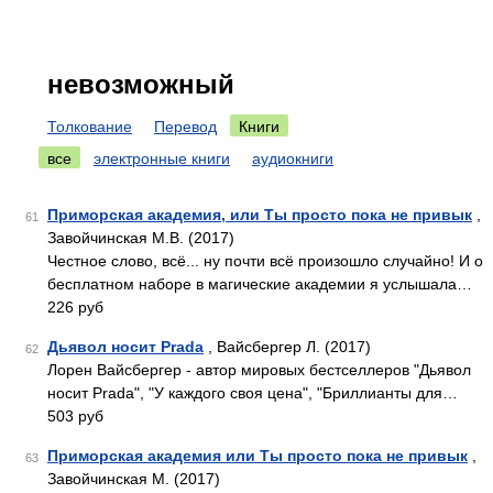
невозможный
Толкование
Перевод
Книги
все
электронные книги
аудиокниги
Приморская академия, или Ты просто пока не привык
,
61
Завойчинская М.В. (2017)
Честное слово, всё... ну почти всё произошло случайно! И о
бесплатном наборе в магические академии я услышала…
226 руб
Дьявол носит Prada
, Вайсбергер Л. (2017)
62
Лорен Вайсбергер - автор мировых бестселлеров "Дьявол
носит Prada", "У каждого своя цена", "Бриллианты для…
503 руб
Приморская академия или Ты просто пока не привык
,
63
Завойчинская М. (2017)