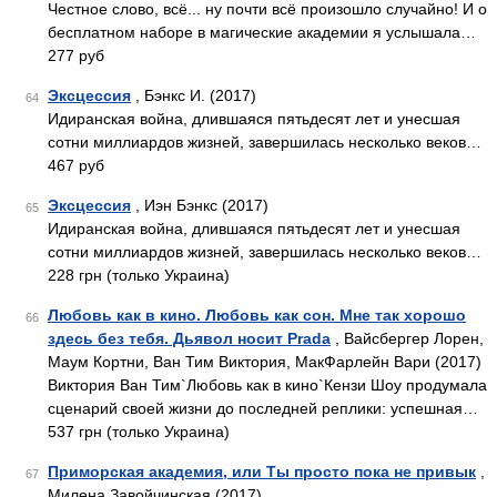
Честное слово, всё... ну почти всё произошло случайно! И о
бесплатном наборе в магические академии я услышала…
277 руб
Эксцессия
, Бэнкс И. (2017)
64
Идиранская война, длившаяся пятьдесят лет и унесшая
сотни миллиардов жизней, завершилась несколько веков…
467 руб
Эксцессия
, Иэн Бэнкс (2017)
65
Идиранская война, длившаяся пятьдесят лет и унесшая
сотни миллиардов жизней, завершилась несколько веков…
228 грн (только Украина)
Любовь как в кино. Любовь как сон. Мне так хорошо
66
здесь без тебя. Дьявол носит Prada
, Вайсбергер Лорен,
Маум Кортни, Ван Тим Виктория, МакФарлейн Вари (2017)
Виктория Ван Тим`Любовь как в кино`Кензи Шоу продумала
сценарий своей жизни до последней реплики: успешная…
537 грн (только Украина)
Приморская академия, или Ты просто пока не привык
,
67
Милена Завойчинская (2017)